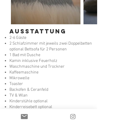
Ausstattung
2-6 Gäste
2 Schlafzimmer mit jeweils zwei Doppelbetten
optional Bettsofa für 2 Personen
1 Bad mit Dusche
Ka
min inklusive Feuerholz
Waschmaschine und Trockner
Kaffeemaschine
Mikrowelle
Toaster
Backofen & Ceranfeld
TV & Wlan
Kinderstühle optional
Kinderreisebett optional
PREISE
Saison A (zu jeder Zeit) € 95,00 pro Tag
Preis gilt bis 2 Personen - je weitere Person €